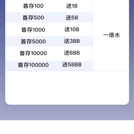
武汉东峻开展“东峻感恩月•爱心公益
行”活动
2015-12-03
文章来源：集团办公室
< 上一篇
返回列表
下一篇 >
2015
年
11
月
21
日，东峻集团武汉东峻汽车销售服务有限公司联合
湖北东峻工贸有限公司御风营销事业部在大悟县方湾村和七岗村开展了
如火如荼的“东峻感恩月·爱心公益行”贫困户慰问活动，展开了不一样
的东峻感恩之旅。
21
日早上
8:30
，一排印有
”
情暖东峻感恩月·爱心公益行
“车贴的东峻
车队载着捐赠物资从东峻风神全国冠军旗舰店出发，带着全体东峻人的
温暖与关怀驶往大悟县方湾村和七岗村。当天，没有捐赠仪式、没有领
导讲话，爱心捐赠活动就在一个个朴实、有力的搬运和转交过程中展
开，在孤寡老人们脸上幸福的笑容、村民们湿润的眼眶以及他们一声声