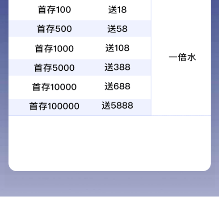
业”荣誉
2015-11-03
文章来源：集团办公室
< 上一篇
返回列表
下一篇 >
2015
年
10
月
23
日下午，近
500
位企业代表汇聚武汉国际会展中心，
共同见证了
2015
年武汉企业
100
强、武汉民营企业
100
强名单发布。作
为民营企业，2025新澳门正版精准免费大全再次跻身武汉民营企业百
强名单，名列第
48
位，集团董事长张崇峻亲临现场接受颁奖。同时会
也对第十六届武汉市优秀企业和优秀企业家进行了表彰。
会上，市委常委、统战部部长张学忙发表了重要讲话，他强调，在
全球经济不景气、中国经济发展进入新常态的背景下，武汉市经济仍稳
步向前，这些离不开武汉企业与企业家的大力贡献；同时，在当前我国
经济正处于转型升级的关键期与艰难期，也希望企业家能增强信心、发
挥企业家进取精神，主动融入大格局中找到自己的位置，为武汉经济发
展多做贡献。