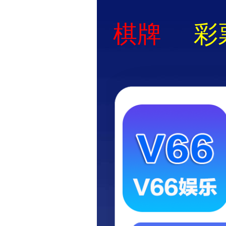
首
新闻中心
NEWS