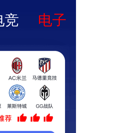
方案
人力资源
联系我们
企业O