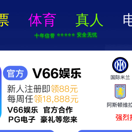
页
集团概况
新闻中心
业务板块
解决