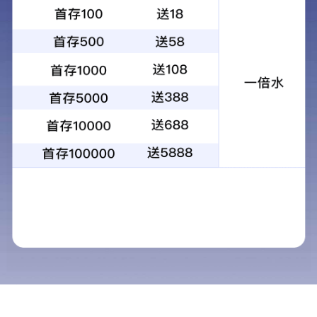
2020-04-02
文章来源：集团办公室
< 上一篇
返回列表
下一篇 >
2020年春节，一场新冠肺炎席卷神州大地。疫情爆发以
来，2025新澳门正版精准免费大全积极行动，担负社会责
任，助力打赢疫情防控阻击战。
星夜驰援
紧急交付救护车辆
疫情就是命令，防控就是责任。为满足武汉市救护车需
求，
1
月
27
日，东峻集团开启一场与时间的赛跑，于当天深夜
将首批监护型救护车运抵武汉，经紧急装车后投入到协和武
汉红十字会医院使用中。
2
月
11
日，
4
台防疫车如期交付武汉
市疾病预防控制中心，集团开足马力保障救护工作开展。
集团十堰公司克服人手不足、交通不便的困难，于
2
月
20
日复工复产，“疫”无返顾为东风生产防疫车保供保产。经过
十余天的艰苦努力，于
3
月
1
日正式向东风商用车总装一线配
送第一车防疫车零部件。